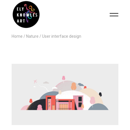
Home
Nature
User interface design