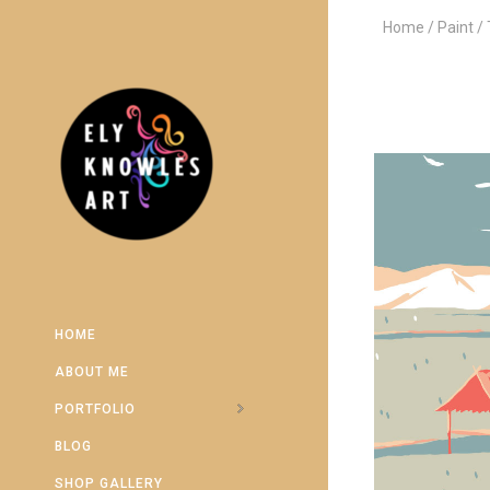
Home
Paint
HOME
ABOUT ME
PORTFOLIO
BLOG
SHOP GALLERY